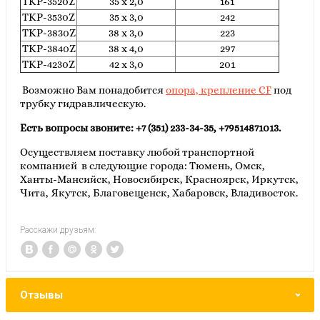
TKP-3520Z
35 x 2,0
161
TKP-3530Z
35 x 3,0
242
TKP-3830Z
38 x 3,0
223
TKP-3840Z
38 x 4,0
297
TKP-4230Z
42 x 3,0
201
Возможно Вам понадобится
опора, крепление CF
под
трубку гидравлическую.
Есть вопросы звоните: +7 (351) 233-34-35, +79514871013.
Осуществляем поставку любой транспортной
компанией в следующие города: Тюмень, Омск,
Ханты-Мансийск, Новосибирск, Красноярск, Иркутск,
Чита, Якутск, Благовещенск, Хабаровск, Владивосток.
Расскажи друзьям:
Отзывы