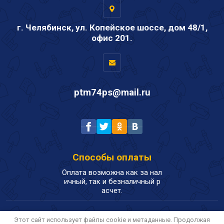
г. Челябинск, ул. Копейское шоссе, дом 48/1,
офис 201.
ptm74ps@mail.ru
Способы оплаты
Оплата возможна как за нал
ичный, так и безналичный р
асчет.
Этот сайт использует файлы cookie и метаданные. Продолжая
Copyright © 2020 - 2026 ООО "Промснаб Групп"